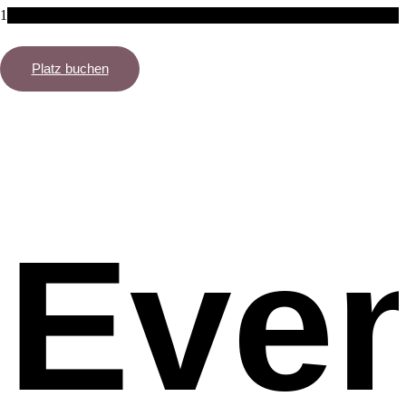
FIDERALALA
Platz buchen
Eve